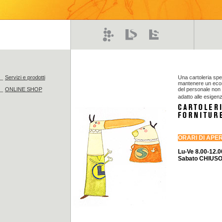
_
Servizi e prodotti
Una cartoleria spec
mantenere un econo
_
ONLINE SHOP
del personale non
adatto alle esigenz
ORARI DI APE
Lu-Ve 8.00-12.0
Sabato CHIUS